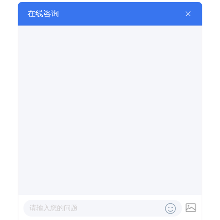
相关推荐
RELATED TO RECOMMEND
潮汐瀑布喷泉设计施工
潮汐瀑布喷泉又叫“反重力”喷泉，是一种模拟自然
浪潮动态效…
水池音乐喷泉设计施工
水池音乐喷泉是一种集音乐、灯光与水舞于一体
的综合艺术表现…
中小型音乐喷泉设计施工
在现代城市中，中小型音乐喷泉作为公共空间的
点缀，以其独特…
网站首页
业务范围
工程案例
联系我们