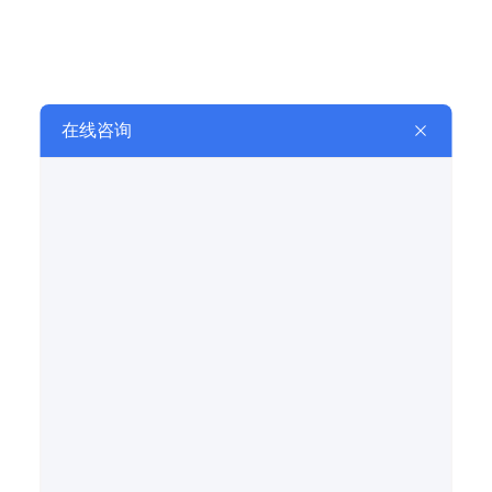
RELATED TO RECOMMEND
提交
相关推荐
RELATED TO RECOMMEND