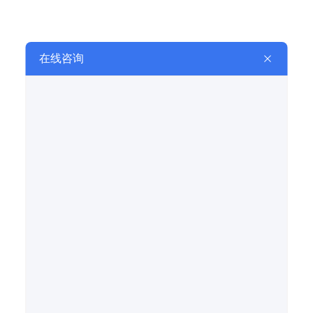
提交
相关推荐
RELATED TO RECOMMEND
潮汐瀑布喷泉设计施工
潮汐瀑布喷泉又叫“反重力”喷泉，是一种模拟自然
浪潮动态效…
水池音乐喷泉设计施工
水池音乐喷泉是一种集音乐、灯光与水舞于一体
的综合艺术表现…
中小型音乐喷泉设计施工
在现代城市中，中小型音乐喷泉作为公共空间的
点缀，以其独特…